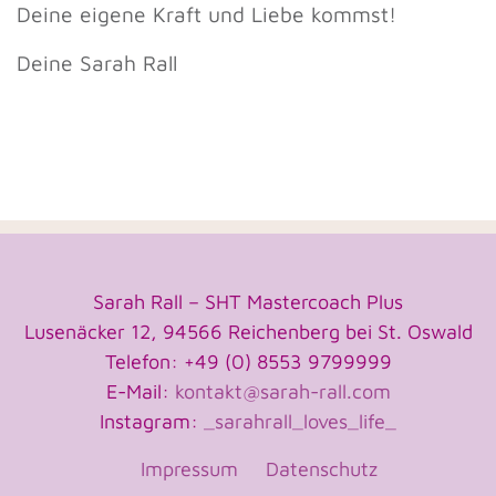
Deine eigene Kraft und Liebe kommst!
Deine Sarah Rall
Sarah Rall – SHT Mastercoach Plus
Lusenäcker 12, 94566 Reichenberg bei St. Oswald
Telefon: +49 (0) 8553 9799999
E-Mail:
kontakt@sarah-rall.com
Instagram:
_sarahrall_loves_life_
Impressum
Datenschutz